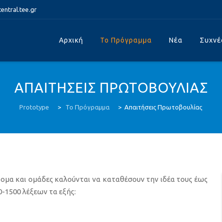
ntral.tee.gr
Skip
to
Αρχική
Το Πρόγραμμα
Νέα
Συχνέ
content
ΑΠΑΙΤΗΣΕΙΣ ΠΡΩΤΟΒΟΥΛΙΑΣ
Prototype
>
Το Πρόγραμμα
>
Απαιτήσεις Πρωτοβουλίας
ομα και ομάδες καλούνται να καταθέσουν την ιδέα τους έως
0-1500 λέξεων τα εξής: