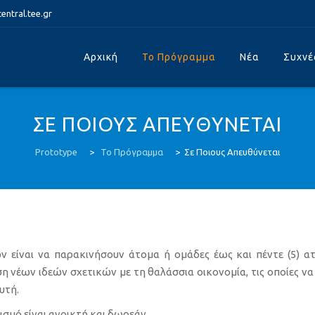
ntral.tee.gr
Skip
to
Αρχική
Το Πρόγραμμα
Νέα
Συχνέ
content
ΣΕ ΠΟΙΟΥΣ ΑΠΕΥΘΥΝΕΤΑΙ
Prototype
>
Το Πρόγραμμα
>
Σε Ποιους Απευθύνεται
είναι να παρακινήσουν άτομα ή ομάδες έως και πέντε (5) ατόμ
η νέων ιδεών σχετικών με τη θαλάσσια οικονομία, τις οποίες να 
υτή.
σμό είναι ανοικτή και δωρεάν.