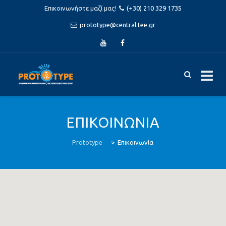
Επικοινωνήστε μαζί μας!
(+30) 210 329 1735
prototype@central.tee.gr
Skip
to
ΕΠΙΚΟΙΝΩΝΙΑ
content
Prototype
>
Επικοινωνία